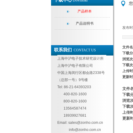
下载中心
Download
您
产品样本
产品说明书
发布时
文件名
联系我们
CONTACT US
下载分
上海中沪电子技术研究设计所
浏览次
下载次
上海中沪电子有限公司
上传时
中国上海闵行区都会路2338号
更新时
（总部一号）9号楼
Tel: 86-21-64393203
文件
400-820-1600
下载
浏览
800-820-1600
下载
13564587474
上传
18939927681
更新
Email:
sales@zonho.com.cn
info@zonho.com.cn